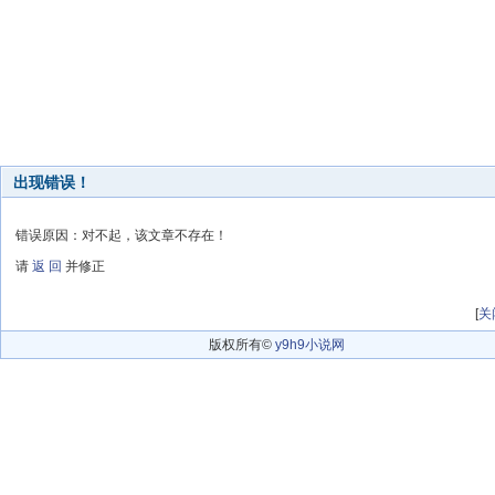
出现错误！
错误原因：对不起，该文章不存在！
请
返 回
并修正
[
关
版权所有©
y9h9小说网