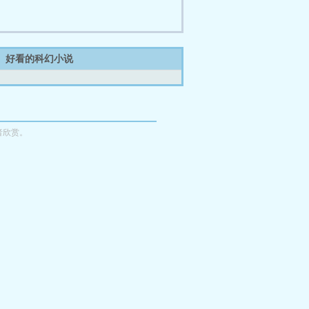
好看的科幻小说
者欣赏。