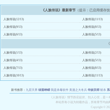
《人族传说》最新章节
（提示：已启用缓存
人族传说(12/13)
人族传说(11/13)
人族传说(9/13)
人族传说(8/13)
人族传说(6/13)
人族传说(5/13)
人族传说(1/13)
人族传说(2/13)
人族传说(4/13)
人族传说(5/13)
人族传说(7/13)
人族传说(8/13)
人族传说(10/13)
人族传说(11/13)
新书推荐：
九层天界
绿茵峥嵘
我是杀毒软件
美漫之大冬兵
华娱宗师
斩杀
系
空城
战争天堂
混元道纪
教练万岁
都市全能巨星
绝对交易
全职武神
位面复制
《人族传说》情节跌宕起伏、扣人心弦，是一本
本站所有小说为转载作品，所有章节均由
Copyright © 2