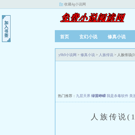
收藏4g小说网
首页
玄幻小说
修真小说
y9h9小说网
>
修真小说
>
人族传说
> 人族传说(10
热门推荐：
九层天界
绿茵峥嵘
我是杀毒软件
美
人族传说(10