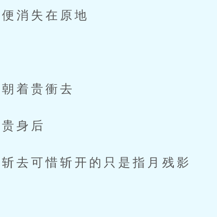
便消失在原地
」
朝着贵衝去
贵身后
斩去可惜斩开的只是指月残影
」