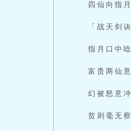
四仙向指月
「战天剑诀
指月口中唸
富贵两仙意
幻被怒意冲
贫则毫无察