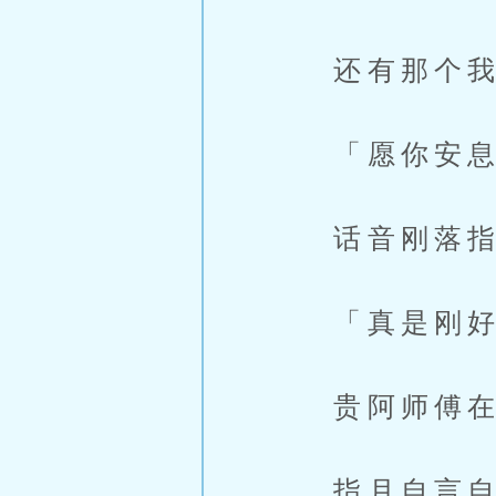
还有那个我来
「愿你安息
话音刚落指
「真是刚好
贵阿师傅在九
指月自言自