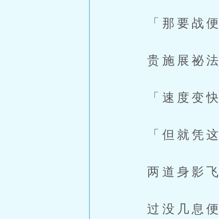
「那要战便战
贵施展祕法
「速度变快
「但就凭这
两道身影飞
过没几息便