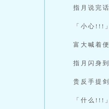
指月说完话
「小心!!!
富大喊着便
指月闪身到
贵反手提剑
「什么!!!