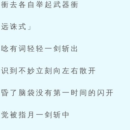
衝去各自举起武器衝
远诛式」
唸有词轻轻一剑斩出
识到不妙立刻向左右散开
昏了脑袋没有第一时间的闪开
觉被指月一剑斩中