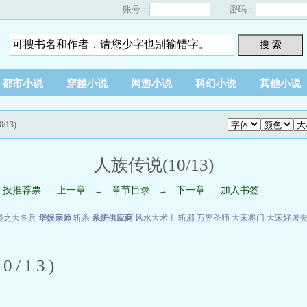
账号：
密码：
搜 索
都市小说
穿越小说
网游小说
科幻小说
其他小说
/13)
人族传说(10/13)
投推荐票
上一章
章节目录
下一章
加入书签
←
→
漫之大冬兵
华娱宗师
斩杀
系统供应商
风水大术士
斩邪
万界圣师
大宋将门
大宋好屠
/13)