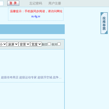
忘记密码
用户注册
温馨提示：手机版同步阅读，请访问网址
m.4g.re
翻页
夜间
夫
超级传奇商店
超级运动专家
超级浮空城
战争天堂
混元道纪
教练万岁
都市全能巨星