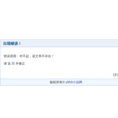
出现错误！
错误原因：对不起，该文章不存在！
请
返 回
并修正
[
关
版权所有©
y9h9小说网