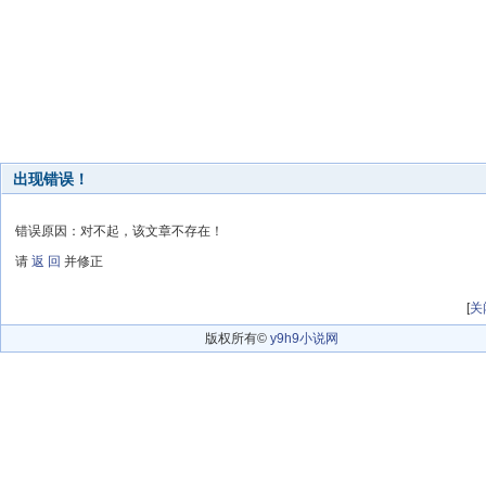
出现错误！
错误原因：对不起，该文章不存在！
请
返 回
并修正
[
关
版权所有©
y9h9小说网